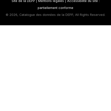
Site de la DEPP
|
Mentions légales
|
Accessibilité du site :
partiellement conforme
©
2026, Catalogue des données de la DEPP, All Rights Reserved.