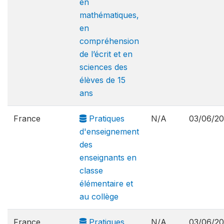
en
mathématiques,
en
compréhension
de l’écrit et en
sciences des
élèves de 15
ans
France
Pratiques
N/A
03/06/2
d'enseignement
des
enseignants en
classe
élémentaire et
au collège
France
Pratiques
N/A
03/06/2