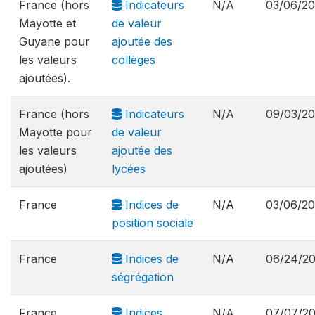
France (hors
Indicateurs
N/A
03/06/2
Mayotte et
de valeur
Guyane pour
ajoutée des
les valeurs
collèges
ajoutées).
France (hors
Indicateurs
N/A
09/03/2
Mayotte pour
de valeur
les valeurs
ajoutée des
ajoutées)
lycées
France
Indices de
N/A
03/06/2
position sociale
France
Indices de
N/A
06/24/2
ségrégation
France
Indices
N/A
07/07/2