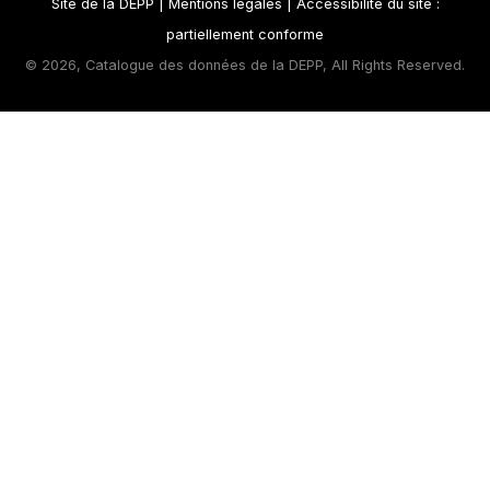
Site de la DEPP
|
Mentions légales
|
Accessibilité du site :
partiellement conforme
©
2026, Catalogue des données de la DEPP, All Rights Reserved.