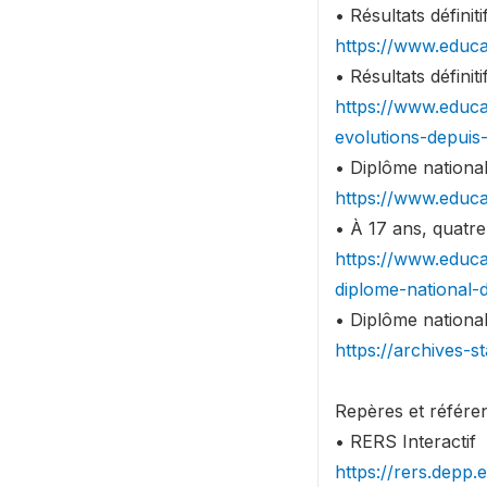
• Résultats défini
https://www.educa
• Résultats défini
https://www.educat
evolutions-depui
• Diplôme nationa
https://www.educa
• À 17 ans, quatre
https://www.educa
diplome-national-
• Diplôme national
https://archives-s
Repères et référen
• RERS Interactif
https://rers.depp.e