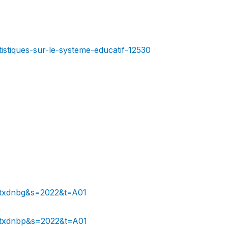
istiques-sur-le-systeme-educatif-12530
il.txdnbg&s=2022&t=A01
il.txdnbp&s=2022&t=A01