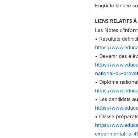
Enquête lancée so
LIENS RELATIFS 
Les Notes d’inform
• Résultats défini
https://www.educa
• Devenir des élèv
https://www.educa
national-du-brev
• Diplôme nationa
https://www.educa
• Les candidats a
https://www.educa
• Classe préparato
https://www.educat
experimental-la-4