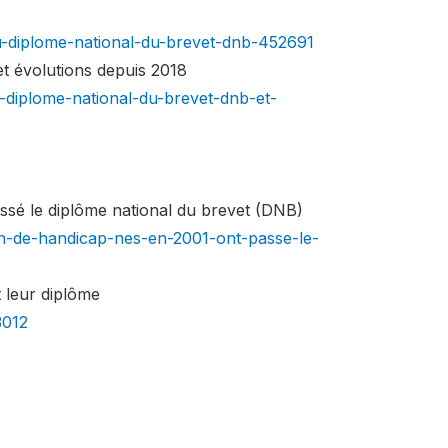
-du-diplome-national-du-brevet-dnb-452691
et évolutions depuis 2018
u-diplome-national-du-brevet-dnb-et-
assé le diplôme national du brevet (DNB)
ion-de-handicap-nes-en-2001-ont-passe-le-
t leur diplôme
3012