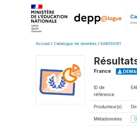
Ca
Dir
Accueil
/
Catalogue de données
/
EAB050101
Résultat
France
DEMAN
ID de
EA
référence
Producteur(s)
Di
Métadonnées
D