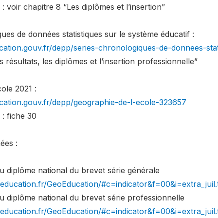
: voir chapitre 8 “Les diplômes et l’insertion”
ues de données statistiques sur le système éducatif :
cation.gouv.fr/depp/series-chronologiques-de-donnees-stat
s résultats, les diplômes et l’insertion professionnelle”
ole 2021 :
cation.gouv.fr/depp/geographie-de-l-ecole-323657
 : fiche 30
ées :
u diplôme national du brevet série générale
p.education.fr/GeoEducation/#c=indicator&f=00&i=extra_ju
u diplôme national du brevet série professionnelle
p.education.fr/GeoEducation/#c=indicator&f=00&i=extra_ju