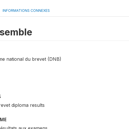
INFORMATIONS CONNEXES
nsemble
ôme national du brevet (DNB)
S
evet diploma results
ÈME
résultats aux examens