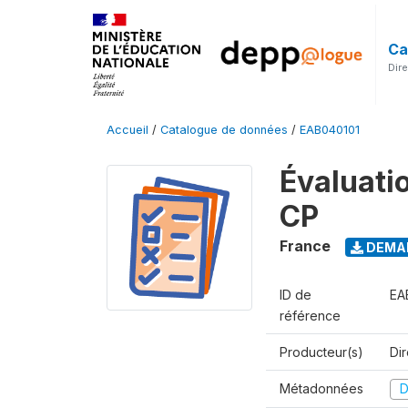
Ca
Dir
Accueil
/
Catalogue de données
/
EAB040101
Évaluati
CP
France
DEMAN
ID de
EA
référence
Producteur(s)
Di
Métadonnées
D