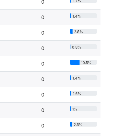
1.7%
0
1.4%
0
2.8%
0
0.8%
0
10.5%
0
1.4%
0
1.6%
0
1%
0
2.5%
0