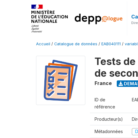
Ca
Dir
Accueil
/
Catalogue de données
/
EAB040111
/
variab
Tests de
de seco
France
DEMAN
ID de
EA
référence
Producteur(s)
Di
Métadonnées
D