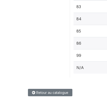
83
84
85
86
99
N/A
Retour au catalogue