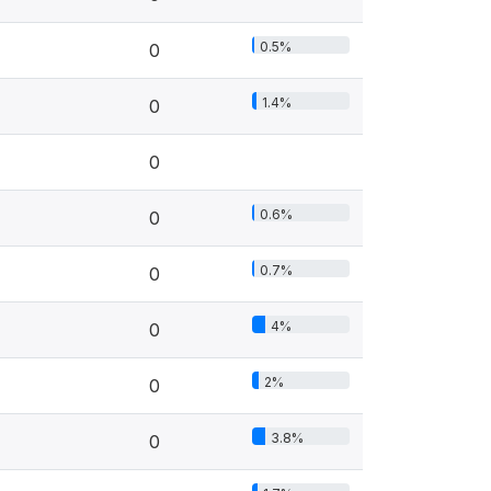
0.5%
0
1.4%
0
0
0.6%
0
0.7%
0
4%
0
2%
0
3.8%
0