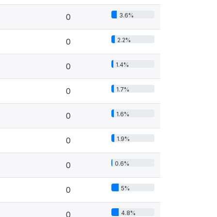
3.6%
0
2.2%
0
1.4%
0
1.7%
0
1.6%
0
1.9%
0
0.6%
0
5%
0
4.8%
0