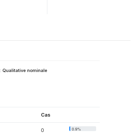
e:
Qualitative nominale
Cas
0.9%
0