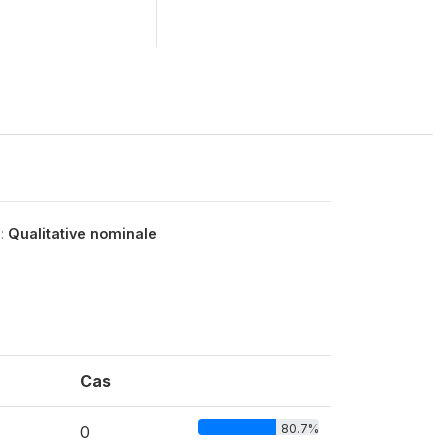
e:
Qualitative nominale
Cas
80.7%
0