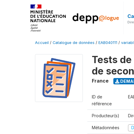
Ca
Dir
Accueil
/
Catalogue de données
/
EAB040111
/
variab
Tests de
de seco
France
DEMAN
ID de
EA
référence
Producteur(s)
Di
Métadonnées
D