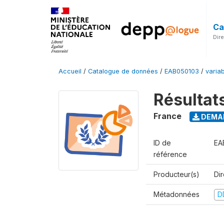
Ca
Dir
Accueil
/
Catalogue de données
/
EAB050103
/
varia
Résultat
France
DEMAN
ID de
EA
référence
Producteur(s)
Di
Métadonnées
D