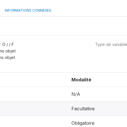
INFORMATIONS CONNEXES
:
O / / F
Type de variabl
ns objet
ns objet
Modalité
N/A
Facultative
Obligatoire