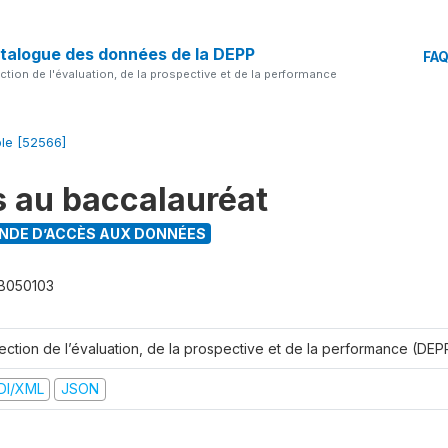
talogue des données de la DEPP
FA
ection de l'évaluation, de la prospective et de la performance
ble [52566]
s au baccalauréat
DE D’ACCÈS AUX DONNÉES
B050103
rection de l’évaluation, de la prospective et de la performance (DEP
DI/XML
JSON